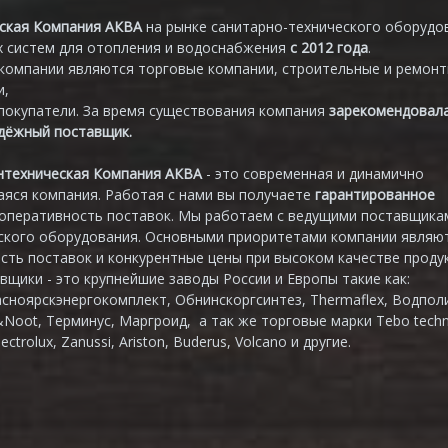
ская Компания АКВА
на рынке санитарно-технического оборудо
 систем для отопления и водоснабжения
с 2012 года
.
компании являются торговые компании, строительные и ремон
и,
покупатели. За время существования компания
зарекомендовал
адёжный поставщик.
нтехническая Компания АКВА
- это современная и динамично
яся компания. Работая с нами вы получаете
гарантированное
 оперативность поставок. Мы работаем с ведущими поставщика
ского оборудования. Основными приоритетами компании являю
сть поставок и конкурентные цены при высоком качестве продук
вщики - это крупнейшие заводы России и Европы такие как:
асноярскэнергокомплект, Обнинскоргсинтез, Thermaflex, Водпол
&Noot, Терминус, Маргроид, а так же торговые марки Tebo techn
lectrolux, Zanussi, Ariston, Buderus, Volcano и другие.