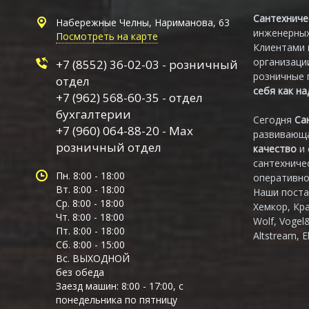
Сантехниче
Набережные Челны, Нариманова, 63
инженерных
Посмотреть на карте
Клиентами 
организаци
+7 (8552) 36-02-03 - розничный
розничные 
отдел
себя как н
+7 (962) 568-60-35 - отдел
бухгалтерии
Сегодня
Са
+7 (960) 064-88-20 - Max
развивающа
розничный отдел
качество
и
сантехниче
Пн. 8:00 - 18:00
оперативно
Вт. 8:00 - 18:00
Наши поста
Ср. 8:00 - 18:00
Хемкор, Кр
Чт. 8:00 - 18:00
Wolf, Vogel
Пт. 8:00 - 18:00
Altstream, E
Сб. 8:00 - 15:00
Вс. ВЫХОДНОЙ
без обеда
Заезд машин: 8:00 - 17:00, с
понедельника по пятницу