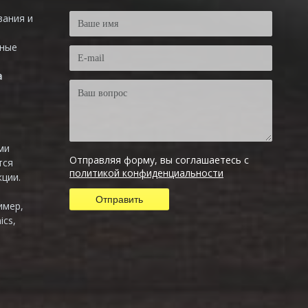
вания и
тные
а
ми
Отправляя форму, вы соглашаетесь с
тся
политикой конфиденциальности
ции.
имер,
ics,