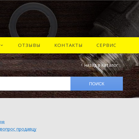
ОТЗЫВЫ
КОНТАКТЫ
СЕРВИС
к
назад в каталог
вов
 вопрос продавцу