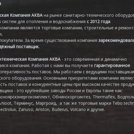
н
ская Компания АКВА
на рынке санитарно-технического оборудо
 систем для отопления и водоснабжения
с 2012 года
.
компании являются торговые компании, строительные и ремон
и,
покупатели. За время существования компания
зарекомендовал
адёжный поставщик.
нтехническая Компания АКВА
- это современная и динамично
яся компания. Работая с нами вы получаете
гарантированное
 оперативность поставок. Мы работаем с ведущими поставщика
ского оборудования. Основными приоритетами компании являю
сть поставок и конкурентные цены при высоком качестве продук
вщики - это крупнейшие заводы России и Европы такие как:
асноярскэнергокомплект, Обнинскоргсинтез, Thermaflex, Водпол
&Noot, Терминус, Маргроид, а так же торговые марки Tebo techn
lectrolux, Zanussi, Ariston, Buderus, Volcano и другие.