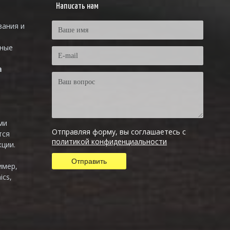
Написать нам
вания и
тные
а
ми
Отправляя форму, вы соглашаетесь с
тся
политикой конфиденциальности
ции.
имер,
ics,