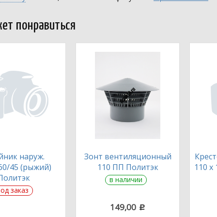
ет понравиться
йник наруж.
Зонт вентиляционный
Крест
60/45 (рыжий)
110 ПП Политэк
110 х 
Политэк
в наличии
од заказ
149,00
c