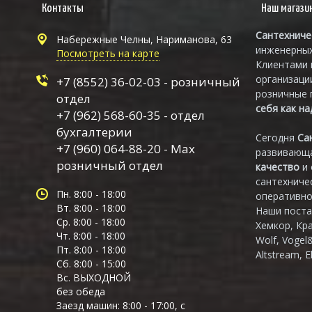
Контакты
Наш магази
Сантехниче
Набережные Челны, Нариманова, 63
инженерных
Посмотреть на карте
Клиентами 
организаци
+7 (8552) 36-02-03 - розничный
розничные 
отдел
себя как н
+7 (962) 568-60-35 - отдел
бухгалтерии
Сегодня
Са
+7 (960) 064-88-20 - Max
развивающа
розничный отдел
качество
и
сантехниче
Пн. 8:00 - 18:00
оперативно
Вт. 8:00 - 18:00
Наши поста
Ср. 8:00 - 18:00
Хемкор, Кр
Чт. 8:00 - 18:00
Wolf, Vogel
Пт. 8:00 - 18:00
Altstream, E
Сб. 8:00 - 15:00
Вс. ВЫХОДНОЙ
без обеда
Заезд машин: 8:00 - 17:00, с