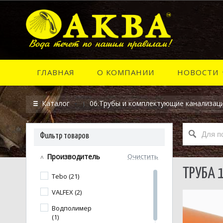
ГЛАВНАЯ
О КОМПАНИИ
НОВОСТИ
Каталог
06.Трубы и комплектующие канализац
Фильтр товаров
Производитель
Очистить
ТРУБА 
Tebo (21)
VALFEX (2)
Водполимер
(1)