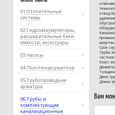
КАТАЛОГ ТОВАРОВ
отвечаю
технолог
01.Отопительные
отвод б
системы
удалени
обустро
оборудо
02.Гидроаккумуляторы,
Канализ
расширительные баки,
промышле
емкости, аксессуары
инертны
Срок слу
Трубы Х
03.Насосы
частном
Класс же
04.Полотенцесушители
Диаметр
Толщина
Дина тр
05.Трубопроводная
Длина тр
арматура
Вам мож
06.Трубы и
комплектующие
канализационные