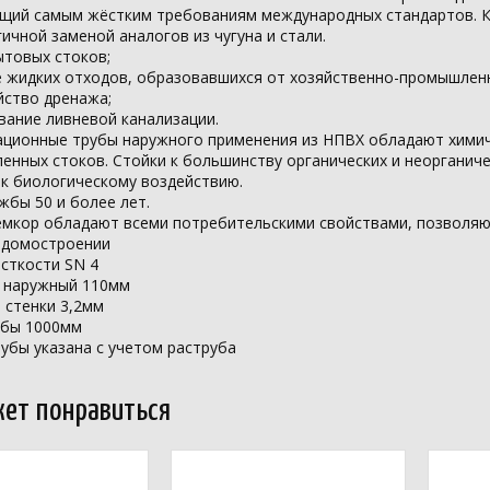
щий самым жёстким требованиям международных стандартов. К
ичной заменой аналогов из чугуна и стали.
ытовых стоков;
е жидких отходов, образовавшихся от хозяйственно-промышлен
йство дренажа;
вание ливневой канализации.
ационные трубы наружного применения из НПВХ обладают химич
нных стоков. Стойки к большинству органических и неорганиче
 к биологическому воздействию.
жбы 50 и более лет.
емкор обладают всеми потребительскими свойствами, позволя
 домостроении
сткости SN 4
 наружный 110мм
 стенки 3,2мм
убы 1000мм
убы указана с учетом раструба
ет понравиться