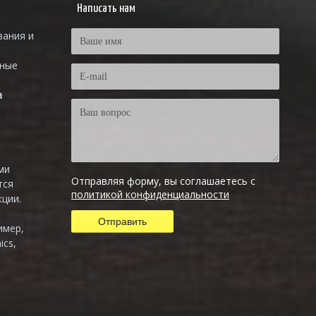
Написать нам
вания и
тные
а
ми
Отправляя форму, вы соглашаетесь с
тся
политикой конфиденциальности
ции.
имер,
ics,