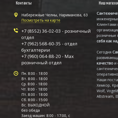
Контакты
Наш магази
Сантехниче
Набережные Челны, Нариманова, 63
инженерных
Посмотреть на карте
Клиентами 
организаци
+7 (8552) 36-02-03 - розничный
розничные 
отдел
себя как н
+7 (962) 568-60-35 - отдел
бухгалтерии
Сегодня
Са
+7 (960) 064-88-20 - Max
развивающа
розничный отдел
качество
и
сантехниче
Пн. 8:00 - 18:00
оперативно
Вт. 8:00 - 18:00
Наши поста
Ср. 8:00 - 18:00
Хемкор, Кр
Чт. 8:00 - 18:00
Wolf, Vogel
Пт. 8:00 - 18:00
Altstream, E
Сб. 8:00 - 15:00
Вс. ВЫХОДНОЙ
без обеда
Заезд машин: 8:00 - 17:00, с