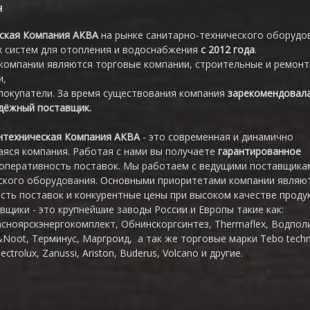
н
ская Компания АКВА
на рынке санитарно-технического оборудо
 систем для отопления и водоснабжения
с 2012 года
.
компании являются торговые компании, строительные и ремон
и,
покупатели. За время существования компания
зарекомендовал
адёжный поставщик.
нтехническая Компания АКВА
- это современная и динамично
яся компания. Работая с нами вы получаете
гарантированное
 оперативность поставок. Мы работаем с ведущими поставщика
ского оборудования. Основными приоритетами компании являю
сть поставок и конкурентные цены при высоком качестве продук
вщики - это крупнейшие заводы России и Европы такие как:
асноярскэнергокомплект, Обнинскоргсинтез, Thermaflex, Водпол
&Noot, Терминус, Маргроид, а так же торговые марки Tebo techn
lectrolux, Zanussi, Ariston, Buderus, Volcano и другие.