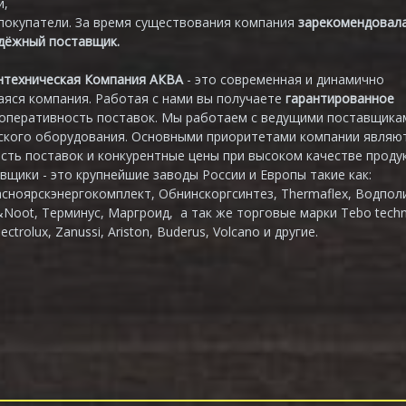
и,
покупатели. За время существования компания
зарекомендовал
адёжный поставщик.
нтехническая Компания АКВА
- это современная и динамично
яся компания. Работая с нами вы получаете
гарантированное
 оперативность поставок. Мы работаем с ведущими поставщика
ского оборудования. Основными приоритетами компании являю
сть поставок и конкурентные цены при высоком качестве продук
вщики - это крупнейшие заводы России и Европы такие как:
асноярскэнергокомплект, Обнинскоргсинтез, Thermaflex, Водпол
&Noot, Терминус, Маргроид, а так же торговые марки Tebo techn
lectrolux, Zanussi, Ariston, Buderus, Volcano и другие.