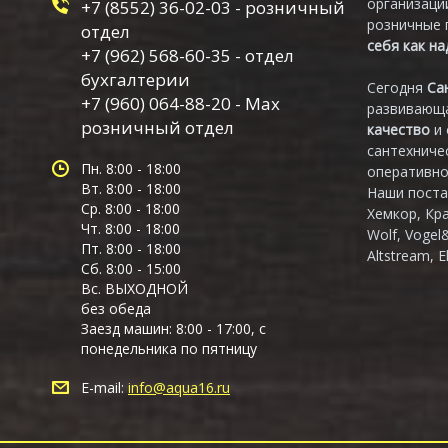
организаци
+7 (8552) 36-02-03 - розничный
розничные 
отдел
себя как н
+7 (962) 568-60-35 - отдел
бухгалтерии
Сегодня
Са
+7 (960) 064-88-20 - Max
развивающа
розничный отдел
качество
и
сантехниче
Пн. 8:00 - 18:00
оперативно
Вт. 8:00 - 18:00
Наши поста
Ср. 8:00 - 18:00
Хемкор, Кр
Чт. 8:00 - 18:00
Wolf, Vogel
Пт. 8:00 - 18:00
Altstream, E
Сб. 8:00 - 15:00
Вс. ВЫХОДНОЙ
без обеда
Заезд машин: 8:00 - 17:00, с
понедельника по пятницу
E-mail:
info@aqua16.ru