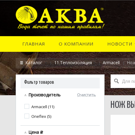
ГЛАВНАЯ
О КОМПАНИИ
НОВОСТИ
Каталог
11.Теплоизоляция
Armacell
Нож
Фильтр товаров
Производитель
Очистить
НОЖ ВЫ
Armacell (11)
Oneflex (5)
Цена
c