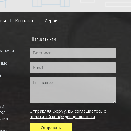
ывы
Контакты
Сервис
Написать нам
вания и
тные
а
ми
Отправляя форму, вы соглашаетесь с
тся
политикой конфиденциальности
ции.
имер,