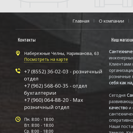
Главная
О компании
Контакты
Наш магази
Сантехниче
Набережные Челны, Нариманова, 63
инженерных
Посмотреть на карте
Клиентами 
организаци
+7 (8552) 36-02-03 - розничный
розничные 
отдел
себя как н
+7 (962) 568-60-35 - отдел
бухгалтерии
Сегодня
Са
+7 (960) 064-88-20 - Max
развивающа
розничный отдел
качество
и
сантехниче
Пн. 8:00 - 18:00
оперативно
Вт. 8:00 - 18:00
Наши поста
Ср. 8:00 - 18:00
Хемкор, Кр