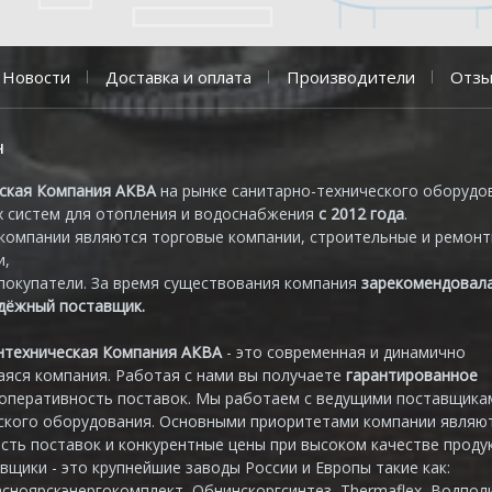
Новости
Доставка и оплата
Производители
Отз
н
ская Компания АКВА
на рынке санитарно-технического оборудо
 систем для отопления и водоснабжения
с 2012 года
.
компании являются торговые компании, строительные и ремон
и,
покупатели. За время существования компания
зарекомендовал
адёжный поставщик.
нтехническая Компания АКВА
- это современная и динамично
яся компания. Работая с нами вы получаете
гарантированное
 оперативность поставок. Мы работаем с ведущими поставщика
ского оборудования. Основными приоритетами компании являю
сть поставок и конкурентные цены при высоком качестве продук
вщики - это крупнейшие заводы России и Европы такие как:
асноярскэнергокомплект, Обнинскоргсинтез, Thermaflex, Водпол