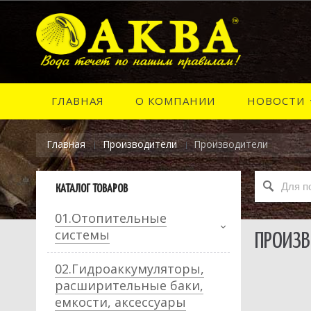
ГЛАВНАЯ
О КОМПАНИИ
НОВОСТИ
Главная
Производители
Производители
КАТАЛОГ ТОВАРОВ
01.Отопительные
системы
ПРОИЗ
02.Гидроаккумуляторы,
расширительные баки,
емкости, аксессуары