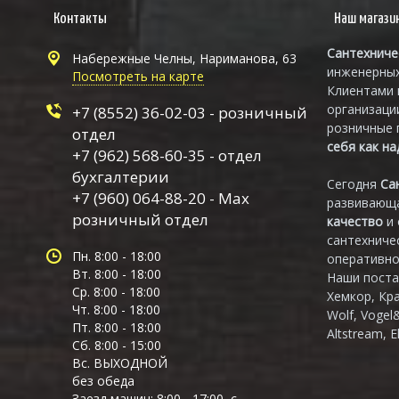
Контакты
Наш магази
Сантехниче
Набережные Челны, Нариманова, 63
инженерных
Посмотреть на карте
Клиентами 
организаци
+7 (8552) 36-02-03 - розничный
розничные 
отдел
себя как н
+7 (962) 568-60-35 - отдел
бухгалтерии
Сегодня
Са
+7 (960) 064-88-20 - Max
развивающа
розничный отдел
качество
и
сантехниче
Пн. 8:00 - 18:00
оперативно
Вт. 8:00 - 18:00
Наши поста
Ср. 8:00 - 18:00
Хемкор, Кр
Чт. 8:00 - 18:00
Wolf, Vogel
Пт. 8:00 - 18:00
Altstream, E
Сб. 8:00 - 15:00
Вс. ВЫХОДНОЙ
без обеда
Заезд машин: 8:00 - 17:00, с