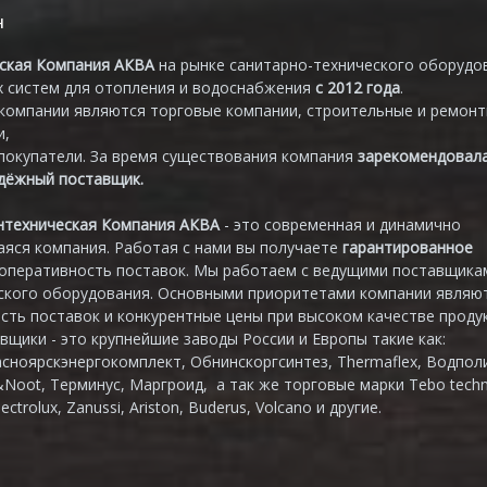
н
ская Компания АКВА
на рынке санитарно-технического оборудо
 систем для отопления и водоснабжения
с 2012 года
.
компании являются торговые компании, строительные и ремон
и,
покупатели. За время существования компания
зарекомендовал
адёжный поставщик.
нтехническая Компания АКВА
- это современная и динамично
яся компания. Работая с нами вы получаете
гарантированное
 оперативность поставок. Мы работаем с ведущими поставщика
ского оборудования. Основными приоритетами компании являю
сть поставок и конкурентные цены при высоком качестве продук
вщики - это крупнейшие заводы России и Европы такие как:
асноярскэнергокомплект, Обнинскоргсинтез, Thermaflex, Водпол
&Noot, Терминус, Маргроид, а так же торговые марки Tebo techn
lectrolux, Zanussi, Ariston, Buderus, Volcano и другие.