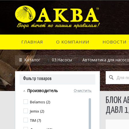
ГЛАВНАЯ
О КОМПАНИИ
НОВОСТИ
Каталог
03.Насосы
Автоматика для насос
Фильтр товаров
Производитель
Очистить
БЛОК А
Belamos (2)
ДАВЛ 1
Jemix (2)
TIM (7)