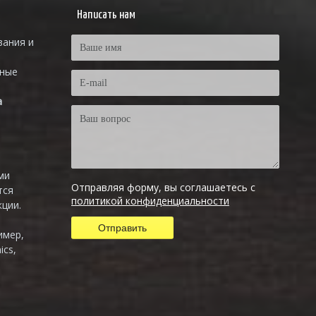
Написать нам
вания и
тные
а
ми
Отправляя форму, вы соглашаетесь с
тся
политикой конфиденциальности
ции.
имер,
ics,