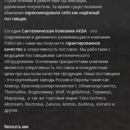
строительные и ремонтные организации,
розничные покупатели. За время существования
компания
зарекомендовала себя как надёжный
поставщик.
Сегодня
Сантехническая Компания АКВА
- это
современная и динамично развивающаяся компания.
Работая с нами вы получаете
гарантированное
качество
и оперативность поставок. Мы работаем с
ведущими поставщиками сантехнического
оборудования. Основными приоритетами компании
являются оперативность поставок и конкурентные
цены при высоком качестве продукции. Наши поставщики
- это крупнейшие заводы России и Европы такие как:
Хемкор, Красноярскэнергокомплект, Обнинскоргсинтез,
Thermaflex, Водполимер, Wolf, Vogel&Noot, Терминус,
Маргроид, а так же торговые марки Tebo technics,
Altstream, Electrolux, Zanussi, Ariston, Buderus, Volcano и
другие.
Написать нам