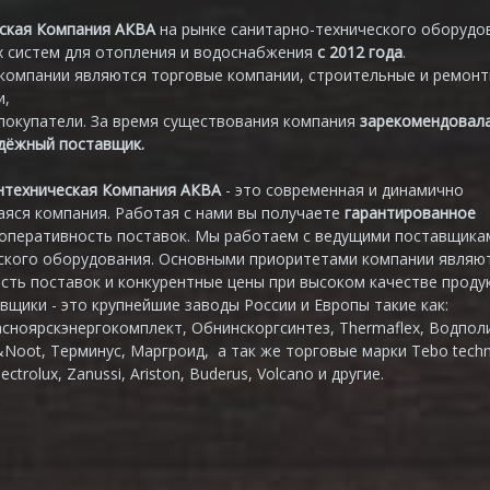
ская Компания АКВА
на рынке санитарно-технического оборудо
 систем для отопления и водоснабжения
с 2012 года
.
компании являются торговые компании, строительные и ремон
и,
покупатели. За время существования компания
зарекомендовал
адёжный поставщик.
нтехническая Компания АКВА
- это современная и динамично
яся компания. Работая с нами вы получаете
гарантированное
 оперативность поставок. Мы работаем с ведущими поставщика
ского оборудования. Основными приоритетами компании являю
сть поставок и конкурентные цены при высоком качестве продук
вщики - это крупнейшие заводы России и Европы такие как:
асноярскэнергокомплект, Обнинскоргсинтез, Thermaflex, Водпол
&Noot, Терминус, Маргроид, а так же торговые марки Tebo techn
lectrolux, Zanussi, Ariston, Buderus, Volcano и другие.