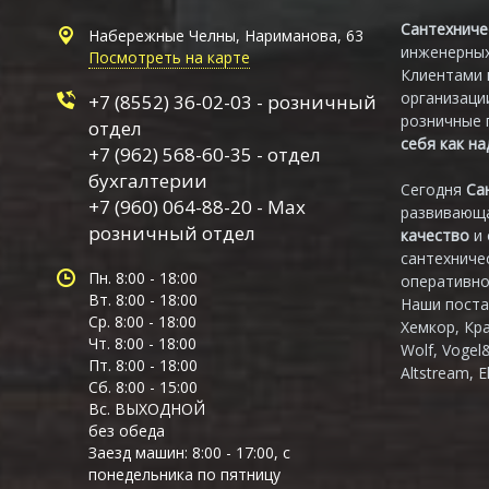
Сантехниче
Набережные Челны, Нариманова, 63
инженерных
Посмотреть на карте
Клиентами 
организаци
+7 (8552) 36-02-03 - розничный
розничные 
отдел
себя как н
+7 (962) 568-60-35 - отдел
бухгалтерии
Сегодня
Са
+7 (960) 064-88-20 - Max
развивающа
розничный отдел
качество
и
сантехниче
Пн. 8:00 - 18:00
оперативно
Вт. 8:00 - 18:00
Наши поста
Ср. 8:00 - 18:00
Хемкор, Кр
Чт. 8:00 - 18:00
Wolf, Vogel
Пт. 8:00 - 18:00
Altstream, E
Сб. 8:00 - 15:00
Вс. ВЫХОДНОЙ
без обеда
Заезд машин: 8:00 - 17:00, с
понедельника по пятницу