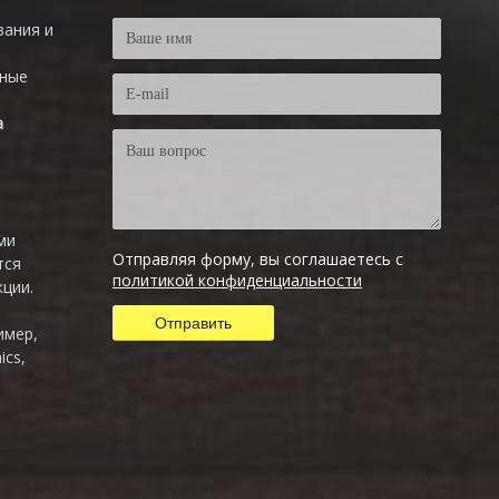
вания и
тные
а
ми
Отправляя форму, вы соглашаетесь с
тся
политикой конфиденциальности
ции.
имер,
ics,