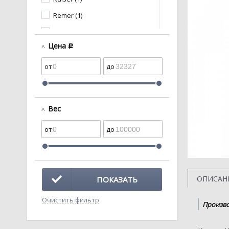
Remer (1)
Santeri (1)
Цена
c
Анипласт (17)
Кировская
керамика (1)
Вес
ОПИСАН
ПОКАЗАТЬ
Очистить фильтр
Произво