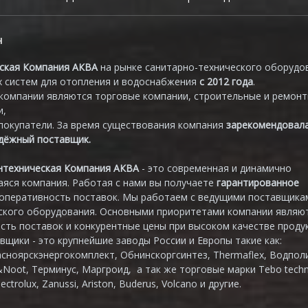
н
ская Компания АКВА
на рынке санитарно-технического оборудо
 систем для отопления и водоснабжения
с 2012 года
.
компании являются торговые компании, строительные и ремон
и,
покупатели. За время существования компания
зарекомендовал
адёжный поставщик.
нтехническая Компания АКВА
- это современная и динамично
яся компания. Работая с нами вы получаете
гарантированное
 оперативность поставок. Мы работаем с ведущими поставщика
ского оборудования. Основными приоритетами компании являю
сть поставок и конкурентные цены при высоком качестве продук
вщики - это крупнейшие заводы России и Европы такие как:
асноярскэнергокомплект, Обнинскоргсинтез, Thermaflex, Водпол
&Noot, Терминус, Маргроид, а так же торговые марки Tebo techn
lectrolux, Zanussi, Ariston, Buderus, Volcano и другие.