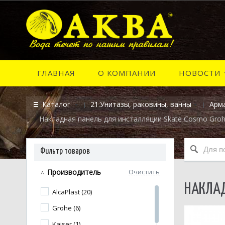
ГЛАВНАЯ
О КОМПАНИИ
НОВОСТИ
Каталог
21.Унитазы, раковины, ванны
Арма
Накладная панель для инсталляции Skate Cosmo Groh
Фильтр товаров
Производитель
Очистить
НАКЛАД
AlcaPlast (20)
Grohe (6)
Kaiser (1)