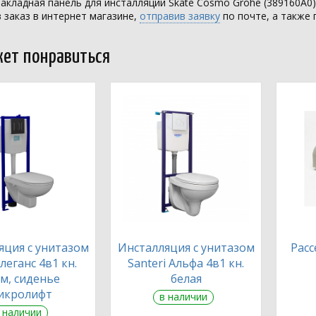
акладная панель для инсталляции Skate Cosmo Grohe (389160A0
заказ в интернет магазине,
отправив заявку
по почте, а также 
ет понравиться
яция с унитазом
Инсталляция с унитазом
Расс
леганс 4в1 кн.
Santeri Альфа 4в1 кн.
м, сиденье
белая
икролифт
в наличии
 наличии