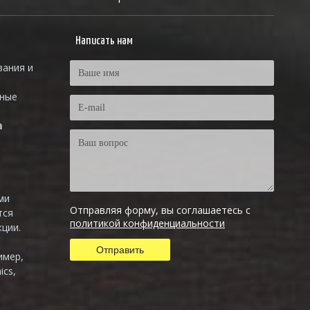
Написать нам
вания и
тные
а
ми
Отправляя форму, вы соглашаетесь с
тся
политикой конфиденциальности
ции.
имер,
ics,