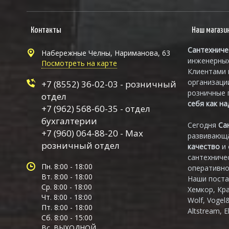
Контакты
Наш магази
Сантехниче
Набережные Челны, Нариманова, 63
инженерных
Посмотреть на карте
Клиентами 
организаци
+7 (8552) 36-02-03 - розничный
розничные 
отдел
себя как н
+7 (962) 568-60-35 - отдел
бухгалтерии
Сегодня
Са
+7 (960) 064-88-20 - Max
развивающа
розничный отдел
качество
и
сантехниче
Пн. 8:00 - 18:00
оперативно
Вт. 8:00 - 18:00
Наши поста
Ср. 8:00 - 18:00
Хемкор, Кр
Чт. 8:00 - 18:00
Wolf, Vogel
Пт. 8:00 - 18:00
Altstream, E
Сб. 8:00 - 15:00
Вс. ВЫХОДНОЙ