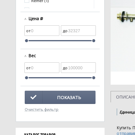
Remer (1)
Santeri (1)
Цена
c
Анипласт (17)
Кировская
керамика (1)
Вес
ОПИСАН
ПОКАЗАТЬ
Очистить фильтр
Единица
Купить П
отправив