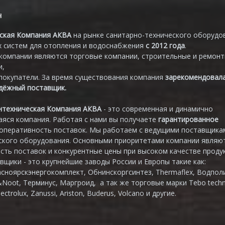
н
ская Компания АКВА
на рынке санитарно-технического оборудо
 систем для отопления и водоснабжения
с 2012 года
.
компании являются торговые компании, строительные и ремон
и,
покупатели. За время существования компания
зарекомендовал
адёжный поставщик.
нтехническая Компания АКВА
- это современная и динамично
яся компания. Работая с нами вы получаете
гарантированное
 оперативность поставок. Мы работаем с ведущими поставщика
ского оборудования. Основными приоритетами компании являю
сть поставок и конкурентные цены при высоком качестве продук
вщики - это крупнейшие заводы России и Европы такие как:
асноярскэнергокомплект, Обнинскоргсинтез, Thermaflex, Водпол
&Noot, Терминус, Маргроид, а так же торговые марки Tebo techn
lectrolux, Zanussi, Ariston, Buderus, Volcano и другие.