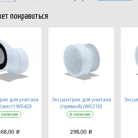
ет понравиться
рик для унитаза
Эксцентрик для унитаза
Эксце
(жест) W0420
(прямой) (W0210)
 наличии
в наличии
368,00
298,00
c
c