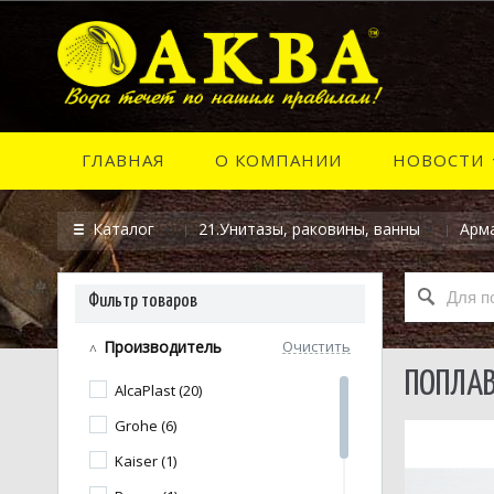
ГЛАВНАЯ
О КОМПАНИИ
НОВОСТИ
Каталог
21.Унитазы, раковины, ванны
Арма
Фильтр товаров
Производитель
Очистить
ПОПЛАВ
AlcaPlast (20)
Grohe (6)
Kaiser (1)