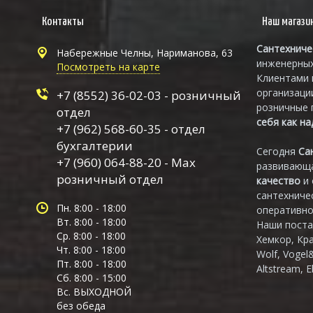
Контакты
Наш магази
Сантехниче
Набережные Челны, Нариманова, 63
инженерных
Посмотреть на карте
Клиентами 
организаци
+7 (8552) 36-02-03 - розничный
розничные 
отдел
себя как н
+7 (962) 568-60-35 - отдел
бухгалтерии
Сегодня
Са
+7 (960) 064-88-20 - Max
развивающа
розничный отдел
качество
и
сантехниче
Пн. 8:00 - 18:00
оперативно
Вт. 8:00 - 18:00
Наши поста
Ср. 8:00 - 18:00
Хемкор, Кр
Чт. 8:00 - 18:00
Wolf, Vogel
Пт. 8:00 - 18:00
Altstream, E
Сб. 8:00 - 15:00
Вс. ВЫХОДНОЙ
без обеда