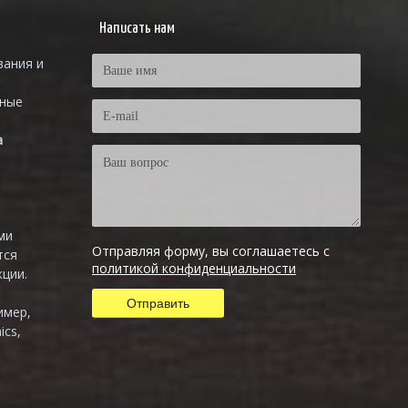
Написать нам
вания и
тные
а
ми
Отправляя форму, вы соглашаетесь с
тся
политикой конфиденциальности
ции.
имер,
ics,