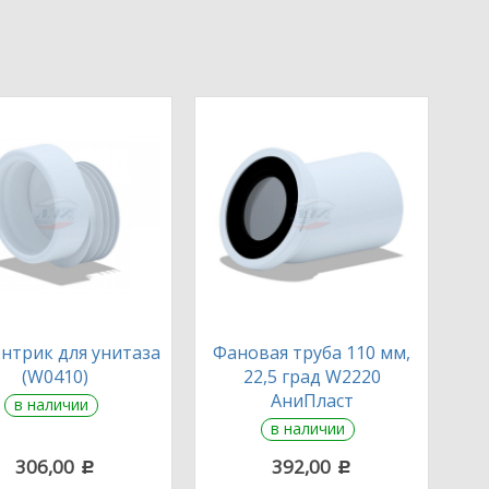
нтрик для унитаза
Фановая труба 110 мм,
(W0410)
22,5 град W2220
АниПласт
в наличии
в наличии
306,00
392,00
c
c