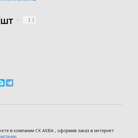
/шт
жете в компании
СК АКВА
, оформив заказ в интернет
омпании
.