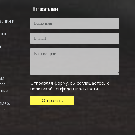
Написать нам
вания и
тные
а
ми
Отправляя форму, вы соглашаетесь с
тся
политикой конфиденциальности
ции.
имер,
ics,