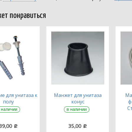
ет понравиться
е для унитаза к
Манжет для унитаза
Ма
полу
конус
ф
С
 наличии
в наличии
39,00
35,00
c
c