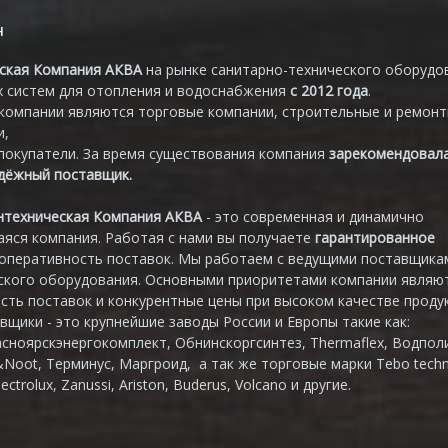
н
ская Компания АКВА
на рынке санитарно-технического оборудо
 систем для отопления и водоснабжения
с 2012 года
.
компании являются торговые компании, строительные и ремон
и,
покупатели. За время существования компания
зарекомендовал
адёжный поставщик.
нтехническая Компания АКВА
- это современная и динамично
яся компания. Работая с нами вы получаете
гарантированное
 оперативность поставок. Мы работаем с ведущими поставщика
ского оборудования. Основными приоритетами компании являю
сть поставок и конкурентные цены при высоком качестве продук
вщики - это крупнейшие заводы России и Европы такие как:
асноярскэнергокомплект, Обнинскоргсинтез, Thermaflex, Водпол
&Noot, Терминус, Маргроид, а так же торговые марки Tebo techn
lectrolux, Zanussi, Ariston, Buderus, Volcano и другие.