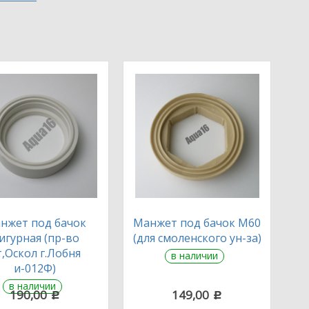
нжет под бачок
Манжет под бачок М60
игурная (пр-во
(для смоленского ун-за)
т,Оскол г.Лобня
в наличии
и-012Ф)
в наличии
190,00
149,00
c
c