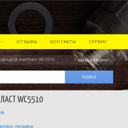
ОТЗЫВЫ
КОНТАКТЫ
СЕРВИС
подводкой АниПласт WC5510
назад в каталог
ПЛАСТ WC5510
вов
 вопрос продавцу