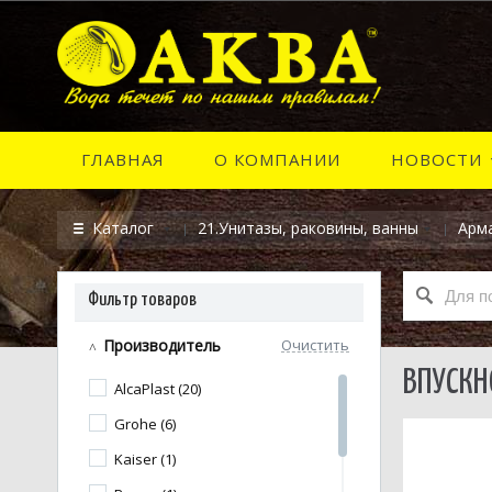
ГЛАВНАЯ
О КОМПАНИИ
НОВОСТИ
Каталог
21.Унитазы, раковины, ванны
Арма
Фильтр товаров
Производитель
Очистить
ВПУСКН
AlcaPlast (20)
Grohe (6)
Kaiser (1)