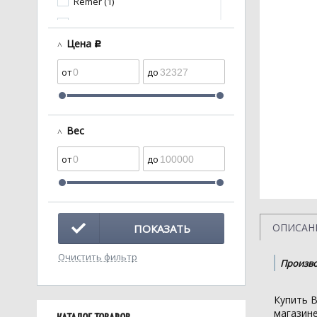
Remer (1)
Santeri (1)
Цена
c
Анипласт (17)
Кировская
керамика (1)
Вес
ОПИСАН
ПОКАЗАТЬ
Очистить фильтр
Произво
Купить 
магазин