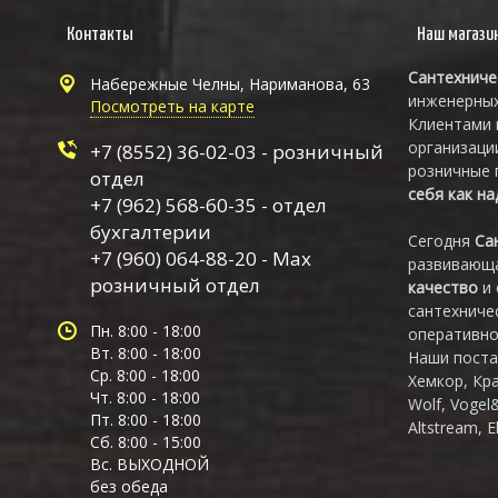
Контакты
Наш магази
Сантехниче
Набережные Челны, Нариманова, 63
инженерных
Посмотреть на карте
Клиентами 
организаци
+7 (8552) 36-02-03 - розничный
розничные 
отдел
себя как н
+7 (962) 568-60-35 - отдел
бухгалтерии
Сегодня
Са
+7 (960) 064-88-20 - Max
развивающа
розничный отдел
качество
и
сантехниче
Пн. 8:00 - 18:00
оперативно
Вт. 8:00 - 18:00
Наши поста
Ср. 8:00 - 18:00
Хемкор, Кр
Чт. 8:00 - 18:00
Wolf, Vogel
Пт. 8:00 - 18:00
Altstream, E
Сб. 8:00 - 15:00
Вс. ВЫХОДНОЙ
без обеда