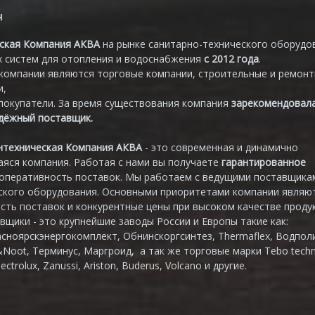
н
ская Компания АКВА
на рынке санитарно-технического оборудо
 систем для отопления и водоснабжения
с 2012 года
.
компании являются торговые компании, строительные и ремон
и,
покупатели. За время существования компания
зарекомендовал
адёжный поставщик.
нтехническая Компания АКВА
- это современная и динамично
яся компания. Работая с нами вы получаете
гарантированное
 оперативность поставок. Мы работаем с ведущими поставщика
ского оборудования. Основными приоритетами компании являю
сть поставок и конкурентные цены при высоком качестве продук
вщики - это крупнейшие заводы России и Европы такие как:
асноярскэнергокомплект, Обнинскоргсинтез, Thermaflex, Водпол
&Noot, Терминус, Маргроид, а так же торговые марки Tebo techn
lectrolux, Zanussi, Ariston, Buderus, Volcano и другие.