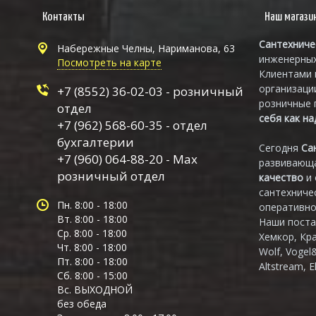
Контакты
Наш магази
Сантехниче
Набережные Челны, Нариманова, 63
инженерных
Посмотреть на карте
Клиентами 
организаци
+7 (8552) 36-02-03 - розничный
розничные 
отдел
себя как н
+7 (962) 568-60-35 - отдел
бухгалтерии
Сегодня
Са
+7 (960) 064-88-20 - Max
развивающа
розничный отдел
качество
и
сантехниче
Пн. 8:00 - 18:00
оперативно
Вт. 8:00 - 18:00
Наши поста
Ср. 8:00 - 18:00
Хемкор, Кр
Чт. 8:00 - 18:00
Wolf, Vogel
Пт. 8:00 - 18:00
Altstream, E
Сб. 8:00 - 15:00
Вс. ВЫХОДНОЙ
без обеда