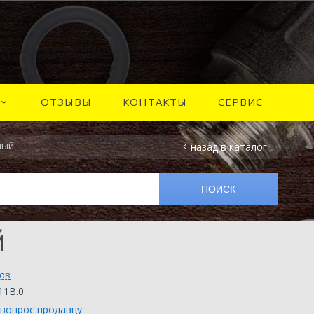
ОТЗЫВЫ
КОНТАКТЫ
СЕРВИС
лый
назад в каталог
Й
вов
11B.0.
 вопрос продавцу