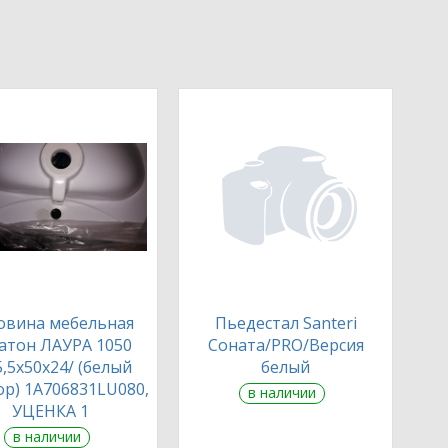
овина мебельная
Пьедестал Santeri
атон ЛАУРА 1050
Соната/PRO/Версия
5,5х50х24/ (белый
белый
р) 1A706831LU080,
в наличии
УЦЕНКА 1
в наличии