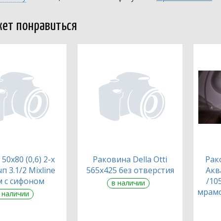
ет понравиться
50х80 (0,6) 2-х
Раковина Della Otti
Рак
п 3.1/2 Mixline
565х425 без отверстия
Акв
м с сифоном
/10
в наличии
мрамо
 наличии