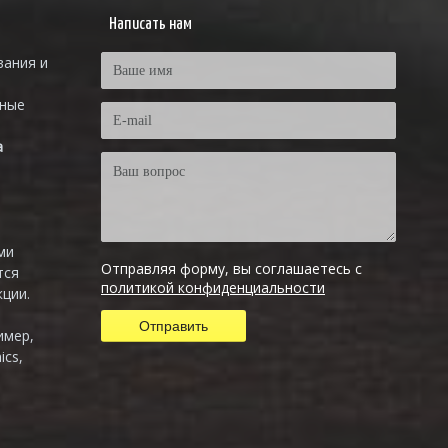
Написать нам
вания и
тные
а
ми
Отправляя форму, вы соглашаетесь с
тся
политикой конфиденциальности
ции.
имер,
ics,