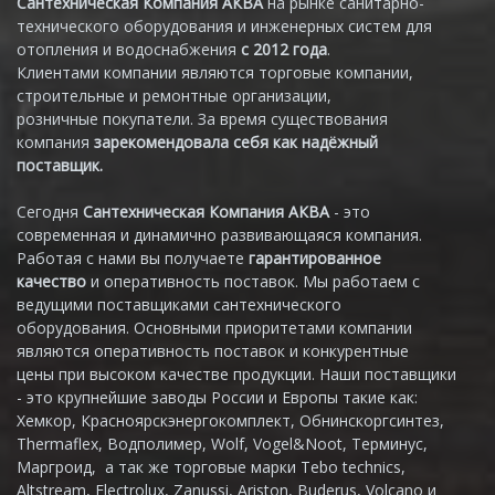
Сантехническая Компания АКВА
на рынке санитарно-
технического оборудования и инженерных систем для
отопления и водоснабжения
с 2012 года
.
Клиентами компании являются торговые компании,
строительные и ремонтные организации,
розничные покупатели. За время существования
компания
зарекомендовала себя как надёжный
поставщик.
Сегодня
Сантехническая Компания АКВА
- это
современная и динамично развивающаяся компания.
Работая с нами вы получаете
гарантированное
качество
и оперативность поставок. Мы работаем с
ведущими поставщиками сантехнического
оборудования. Основными приоритетами компании
являются оперативность поставок и конкурентные
цены при высоком качестве продукции. Наши поставщики
- это крупнейшие заводы России и Европы такие как:
Хемкор, Красноярскэнергокомплект, Обнинскоргсинтез,
Thermaflex, Водполимер, Wolf, Vogel&Noot, Терминус,
Маргроид, а так же торговые марки Tebo technics,
Altstream, Electrolux, Zanussi, Ariston, Buderus, Volcano и