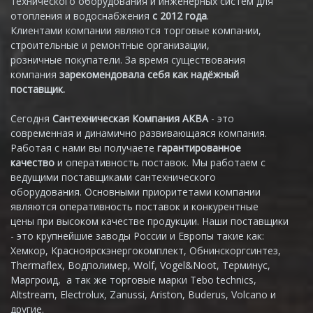
технического оборудования и инженерных систем для
отопления и водоснабжения
с 2012 года
.
Клиентами компании являются торговые компании,
строительные и ремонтные организации,
розничные покупатели. За время существования
компания
зарекомендовала себя как надёжный
поставщик.
Сегодня
Сантехническая Компания АКВА
- это
современная и динамично развивающаяся компания.
Работая с нами вы получаете
гарантированное
качество
и оперативность поставок. Мы работаем с
ведущими поставщиками сантехнического
оборудования. Основными приоритетами компании
являются оперативность поставок и конкурентные
цены при высоком качестве продукции. Наши поставщики
- это крупнейшие заводы России и Европы такие как:
Хемкор, Красноярскэнергокомплект, Обнинскоргсинтез,
Thermaflex, Водполимер, Wolf, Vogel&Noot, Терминус,
Маргроид, а так же торговые марки Tebo technics,
Altstream, Electrolux, Zanussi, Ariston, Buderus, Volcano и
другие.