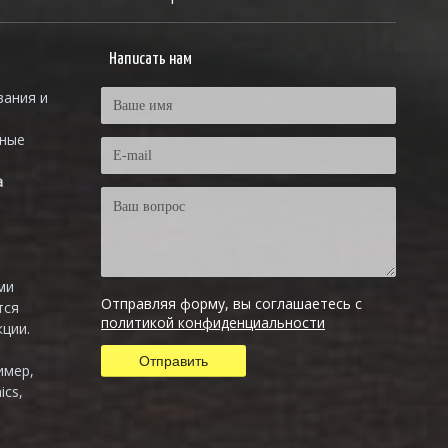
Написать нам
вания и
тные
а
ми
Отправляя форму, вы соглашаетесь с
тся
политикой конфиденциальности
ции.
имер,
ics,