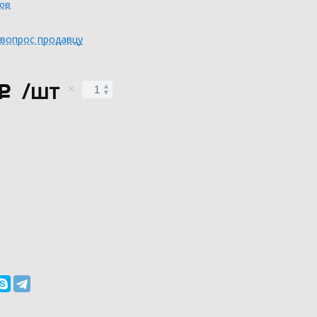
вов
 вопрос продавцу
/шт
c