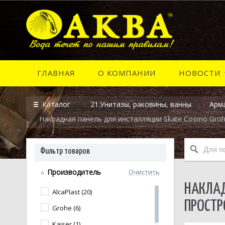
ГЛАВНАЯ
О КОМПАНИИ
НОВОСТИ
Каталог
21.Унитазы, раковины, ванны
Арма
Накладная панель для инсталляции Skate Cosmo Gro
Фильтр товаров
Производитель
Очистить
НАКЛАД
AlcaPlast (20)
ПРОСТР
Grohe (6)
Kaiser (1)