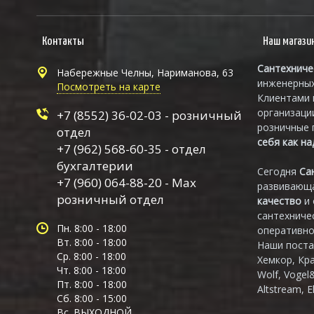
Контакты
Наш магази
Сантехниче
Набережные Челны, Нариманова, 63
инженерных
Посмотреть на карте
Клиентами 
организаци
+7 (8552) 36-02-03 - розничный
розничные 
отдел
себя как н
+7 (962) 568-60-35 - отдел
бухгалтерии
Сегодня
Са
+7 (960) 064-88-20 - Max
развивающа
розничный отдел
качество
и
сантехниче
Пн. 8:00 - 18:00
оперативно
Вт. 8:00 - 18:00
Наши поста
Ср. 8:00 - 18:00
Хемкор, Кр
Чт. 8:00 - 18:00
Wolf, Vogel
Пт. 8:00 - 18:00
Altstream, E
Сб. 8:00 - 15:00
Вс. ВЫХОДНОЙ