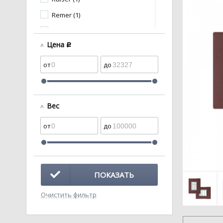
Remer (1)
Santeri (1)
Цена
c
Анипласт (17)
Кировская
керамика (1)
Вес
ПОКАЗАТЬ
Очистить фильтр