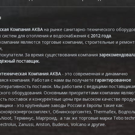
н
ская Компания АКВА
на рынке санитарно-технического оборудо
 систем для отопления и водоснабжения
с 2012 года
.
компании являются торговые компании, строительные и ремон
и,
покупатели. За время существования компания
зарекомендовал
адёжный поставщик.
нтехническая Компания АКВА
- это современная и динамично
яся компания. Работая с нами вы получаете
гарантированное
 оперативность поставок. Мы работаем с ведущими поставщика
ского оборудования. Основными приоритетами компании являю
сть поставок и конкурентные цены при высоком качестве продук
вщики - это крупнейшие заводы России и Европы такие как:
асноярскэнергокомплект, Обнинскоргсинтез, Thermaflex, Водпол
&Noot, Терминус, Маргроид, а так же торговые марки Tebo techn
lectrolux, Zanussi, Ariston, Buderus, Volcano и другие.