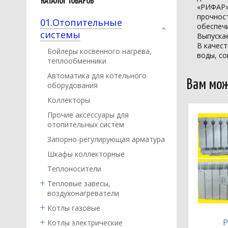
КАТАЛОГ ТОВАРОВ
«РИФАР»
прочнос
01.Отопительные
обеспеч
системы
Выпускае
В качест
Бойлеры косвенного нагрева,
воды, со
теплообменники
Автоматика для котельного
Вам мож
оборудования
Коллекторы
Прочие аксессуары для
отопительных систем
Запорно-регулирующая арматура
Шкафы коллекторные
Теплоносители
Тепловые завесы,
воздухонагреватели
Котлы газовые
Р
Котлы электрические