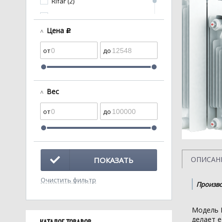
Rifar (2)
Rommer (22)
Цена
c
Вес
ОПИСАН
ПОКАЗАТЬ
Очистить фильтр
Произво
Модель R
делает 