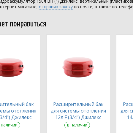
идроаккумулятор 150л ВП (") Джилекс, вертикальный (пластико
интернет магазине,
отправив заявку
по почте, а также по телеф
ет понравиться
рительный бак
Расширительный бак
Рас
темы отопления
для системы отопления
для 
(3/4") Джилекс
12л F (3/4") Джилекс
14
 наличии
в наличии