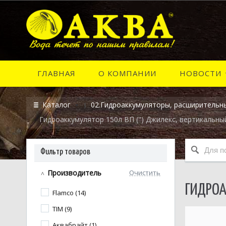
ГЛАВНАЯ
О КОМПАНИИ
НОВОСТИ
Каталог
02.Гидроаккумуляторы, расширительны
Гидроаккумулятор 150л ВП (") Джилекс, вертикальны
Фильтр товаров
Производитель
Очистить
ГИДРОА
Flamco (14)
TIM (9)
Аквабрайт (1)