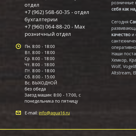
розничные 
отдел
себя как н
+7 (962) 568-60-35 - отдел
бухгалтерии
Сегодня
Са
+7 (960) 064-88-20 - Max
развивающа
розничный отдел
качество
и
сантехниче
Пн. 8:00 - 18:00
оперативно
Вт. 8:00 - 18:00
Наши поста
Ср. 8:00 - 18:00
Хемкор, Кр
Чт. 8:00 - 18:00
Wolf, Vogel
Пт. 8:00 - 18:00
Altstream, E
Сб. 8:00 - 15:00
Вс. ВЫХОДНОЙ
без обеда
Заезд машин: 8:00 - 17:00, с
понедельника по пятницу
E-mail:
info@aqua16.ru