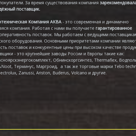
покупатели. За время существования компания
зарекомендовал
адёжный поставщик.
нтехническая Компания АКВА
- это современная и динамично
яся компания. Работая с нами вы получаете
гарантированное
 оперативность поставок. Мы работаем с ведущими поставщика
ского оборудования. Основными приоритетами компании являю
сть поставок и конкурентные цены при высоком качестве продук
вщики - это крупнейшие заводы России и Европы такие как:
асноярскэнергокомплект, Обнинскоргсинтез, Thermaflex, Водпол
&Noot, Терминус, Маргроид, а так же торговые марки Tebo techn
lectrolux, Zanussi, Ariston, Buderus, Volcano и другие.