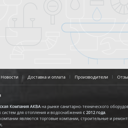
Новости
Доставка и оплата
Производители
Отз
н
ская Компания АКВА
на рынке санитарно-технического оборудо
 систем для отопления и водоснабжения
с 2012 года
.
компании являются торговые компании, строительные и ремон
и,